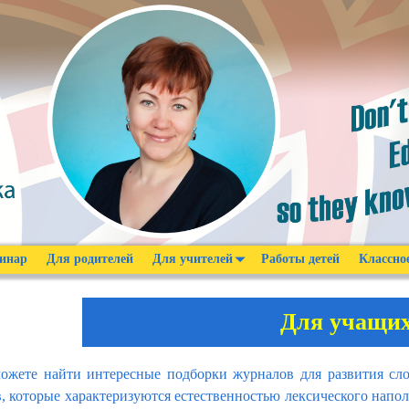
инар
Для родителей
Для учителей
Работы детей
Классно
Для учащи
можете найти интересные подборки журналов для развития сло
, которые характеризуются естественностью лексического напо