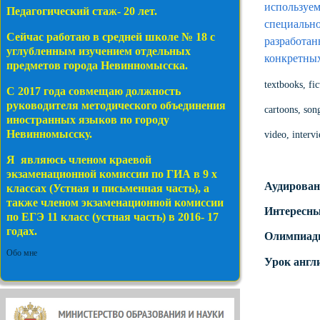
используе
Педагогический стаж- 20 лет.
специальн
Сейчас работаю в средней школе № 18 с
разработан
углубленным изучением отдельных
конкретны
предметов города Невинномысска.
textbooks, fi
С 2017 года совмещаю должность
руководителя методического объединения
cartoons, son
иностранных языков по городу
Невинномысску.
video, interv
Я являюсь членом краевой
экзаменационной комиссии по ГИА в 9 х
Аудирован
классах (Устная и письменная часть), а
также членом экзаменационной комиссии
Интересны
по ЕГЭ 11 класс (устная часть) в 2016- 17
годах.
Олимпиа
Обо мне
Урок англ