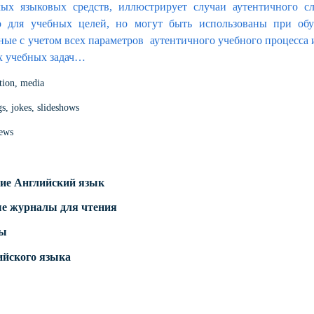
мых языковых средств, иллюстрирует случаи аутентичного с
о для учебных целей, но могут быть использованы при обу
ные с учетом всех параметров аутентичного учебного процесса
х учебных задач…
ction, media
gs, jokes, slideshows
iews
ие Английский язык
е журналы для чтения
ды
ийского языка